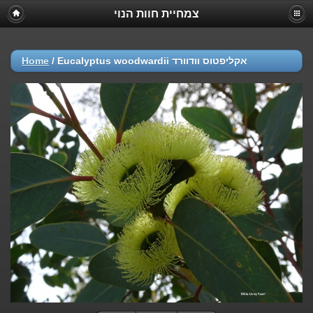
צמחיית חוות הנוי
Home
/
Eucalyptus woodwardii אקליפטוס וודוורד