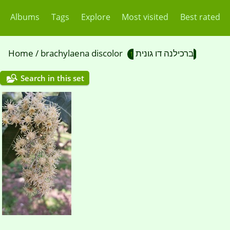
Albums
Tags
Explore
Most visited
Best rated
Home
/
brachylaena discolor ברכילנה דו גונית
1
Search in this set