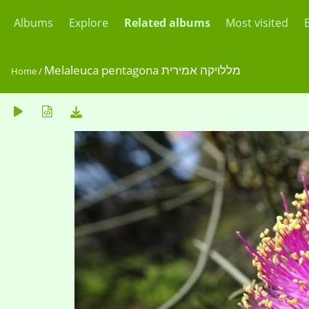
Albums
Explore
Related albums
Most visited
Melaleuca pentagona מללויקה אמירית
Home
/