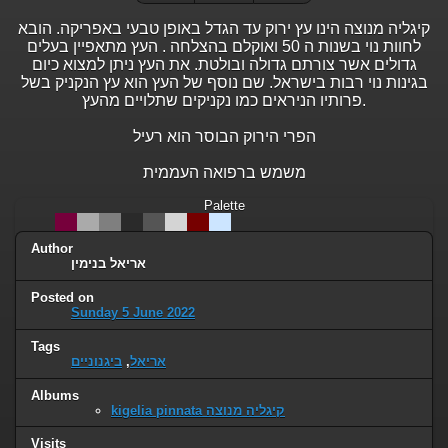
קיגליה מנוצה הינו עץ ירוק עד הגדל באופן טבעי באפריקה. הובא
לחוות נוי בשנות ה 50 ואוקלם בהצלחה . העץ מתאפיין בעלים
גדולים אשר צורתם גדולה ובולטת. את העץ ניתן למצוא כיום
בגינות נוי רבות בישראל. שם נוסף של העץ הוא עץ הנקניק בשל
פרותיו הניראים כמו נקניקים שתלויים מהעץ.
הפרי הירוק הבוסר הוא רעיל
משמש ברפואה העממית
Palette
Author
אריאל בנימין
Posted on
Sunday 5 June 2022
Tags
אריאל
,
ביגנוניים
Albums
kigelia pinnata קיגליה מנוצה
Visits