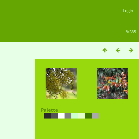
Login
8/385
Palette