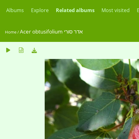
Albums
Explore
Related albums
Most visited
Acer obtusifolium אדר סורי
Home
/