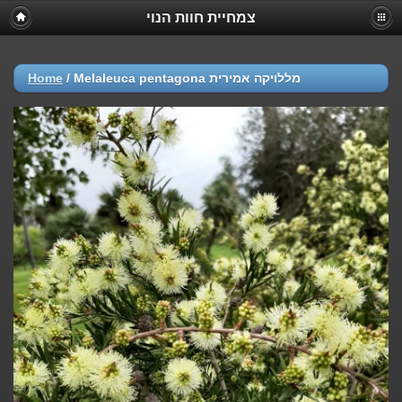
צמחיית חוות הנוי
Home
/
Melaleuca pentagona מללויקה אמירית