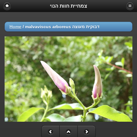
צמחיית חוות הנוי
Home
/
malvaviscus arboreus דבוקית מעוצה