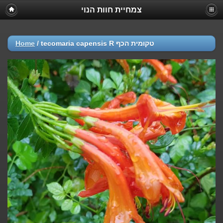
צמחיית חוות הנוי
Home
/
tecomaria capensis R טקומית הכף