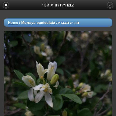
צמחיית חוות הנוי
Home
/
Murraya paniculata מוריה מכבדית