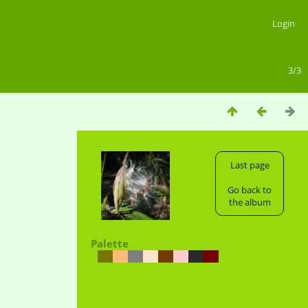
Login
3/3
Last page
Go back to
the album
Palette