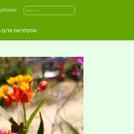
 photos
asclepias curassavica אסקלפיאס אדום