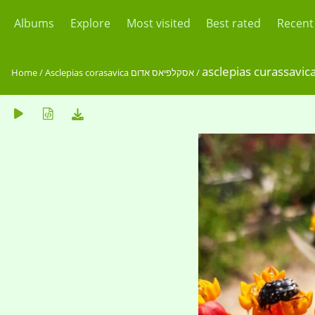
Albums
Explore
Most visited
Best rated
Recent
Home
/
Asclepias corasavica אסקלפיאס אדום
/