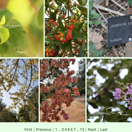
Ipomea tricolor לפופית נאה
Hymenosporum flavum הינומית צהובה1
 aurantiaca1
Jacquinia aurantica ג'קיניה זהובה
First
|
Previous
|
1
...
3
4
5
6
7
...
13
|
Next
|
Last