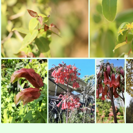
Hymenosporum flavum הינומית צהובה
Hedichium coccineum ג'ינג'ר
Jacquinia aurantiaca
Jacquinia