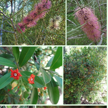
Hakea chordophylla הקיאה צהובת שיבולים A
Hakea bucculenta הקיאה אדומת שיבולים
גרווילאה חסו
Hakea scoparia הקאה מכבדית
Hakea scoparia הקיאה מכבדית