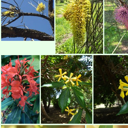
Grevillea banksii גרוויליאה בנקס
Grevillea Johnsonii גרווילאה ג'ונסון
Hakea chordophylla הקיאה צהובת שיבולים
Hakea chordophylla הקיאה צהובת שיבולים B