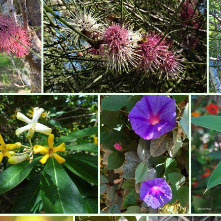
Grevillea robusta נה
Grevillea misty-pink גרווילאה מיסטי פינק
Hakea scoparia הקיאה מכבדית
Hakea scoparia הקיאה מכבדית