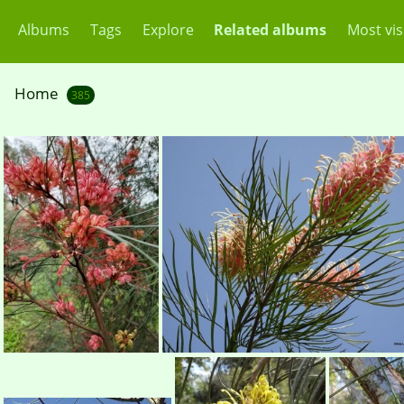
Albums
Tags
Explore
Related albums
Most vis
Home
385