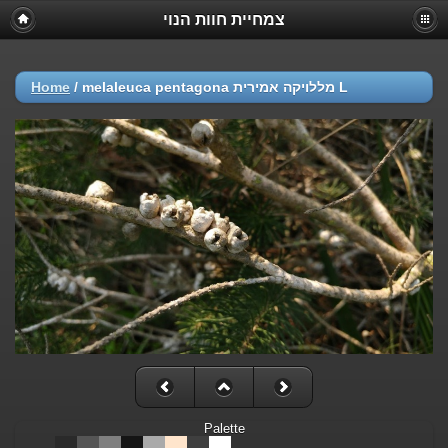
צמחיית חוות הנוי
Home
/
melaleuca pentagona מללויקה אמירית L
Palette