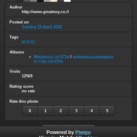
Author
http://www.ginatnoy.co.il
Posted on
Sunday 19 April 2020
Tags
הדסיים
Albums
Melaleuca מללויקה
/
melaleuca pentagona
מללויקה אמירית
Visits
12569
Rating score
no rate
Rate this photo
0
1
2
3
4
5
Powered by
Piwigo