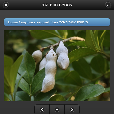
צמחיית חוות הנוי
Home
/
sophora secundiflora סופורה אמריקאית