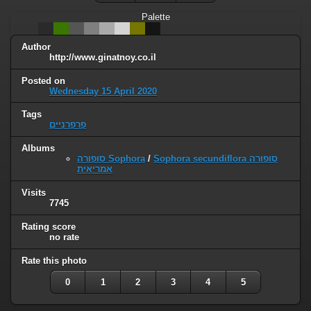
Palette
Author
http://www.ginatnoy.co.il
Posted on
Wednesday 15 April 2020
Tags
פרפרניים
Albums
סופורה Sophora
/
Sophora secundiflora סופורה
אמריאית
Visits
7745
Rating score
no rate
Rate this photo
0
1
2
3
4
5