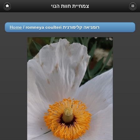
צמחיית חוות הנוי
Home
/
romneya coulteri רומניאה קליפורנית