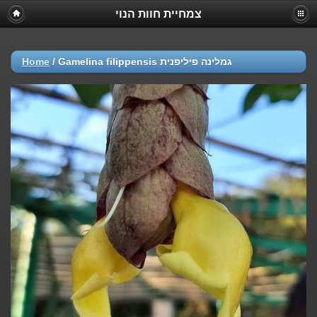
צמחיית חוות הנוי
Home
/
Gamelina filippensis גמלינה פיליפנית