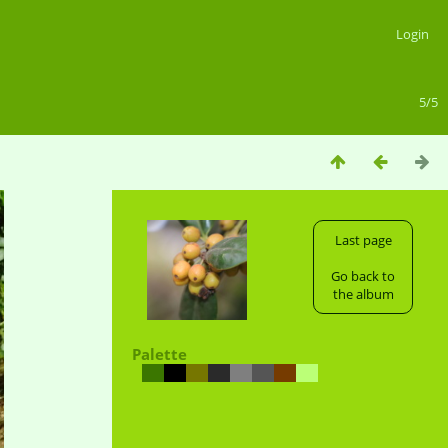
Login
5/5
Last page
Go back to
the album
Palette