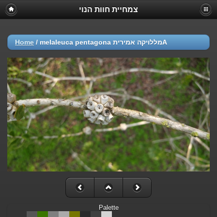
צמחיית חוות הנוי
Home
/
melaleuca pentagona מללויקה אמיריתA
Palette