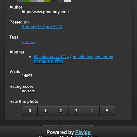
Author
http://www.ginatnoy.co.il
Posted on
Sunday 19 April 2020
Tags
הדסיים
Albums
Melaleuca מללויקה
/
melaleuca pentagona
מללויקה אמירית
Visits
14097
Rating score
no rate
Rate this photo
0
1
2
3
4
5
Powered by
Piwigo