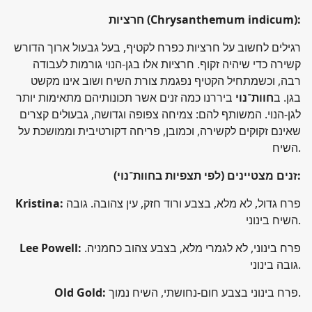
(Chrysanthemum indicum):
חרציות
רגילים לחשוב על חרציות כפרח לקטיף, בעל גבעול ארוך הדורש
קשירה כדי שיהיה זקוף. חרציות אלו בגן-הנוי גורמות לעבודה
רבה, וכשמתחיל הקטיף נפגמת צורת השיח ושוב אינו מקשט
בגן. ב
חוות־נוי
ביררנו כמה זנים אשר תכונותיהם מתאימות יותר
לגן-הנוי. המשותף להם: צמיחה צפופה וגדושה, גבעולים קצרים
שאינם זקוקים לקשירה, וכמובן, פריחה דקורטיבית וממושכת על
השיח.
:
זנים מצטיינים (לפי תצפיות בחוות־נוי)
פרח גדול, לא מלא, בצבע ורוד חזק, עין צהובה. גובה
Kristina:
השיח בינוני.
פרח בינוני, לא לגמרי מלא, בצבע צהוב כחמניה.
Lee Powell:
גובה בינוני.
פרח בינוני בצבע חום-נחושתי, השיח נמוך.
Old Gold: