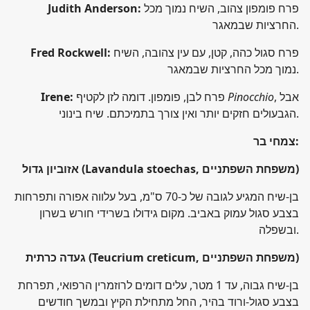
פרח פומפון צהוב, השיח נמוך מכל
Judith Anderson:
החרציות שבמאגר.
פרח סגול כהה, קטן, עם עין צהובה, השיח
Fred Rockwell:
נמוך מכל החרציות שבמאגר.
, אבל
Pinocchio
פרח לבן, פומפון. דומה לזן לקטיף
Irene:
הגבעולים חזקים יותר ואין צורך בתמיכתם. שיח בינוני.
:
צמחי בר
)
(Lavandula stoechas, משפחת השפתניים
אזוביון גדול
בן-שיח המגיע לגובה של כ-70 ס"מ, בעל עלווה אפורה ותפרחות
בצבע סגול עמוק באביב. מקום גידולו בשרידי חורש בשרון
ובשפלה.
)
(Teucrium creticum, משפחת השפתניים
געדה כרתית
בן-שיח גבוה, עד 1 מטר, עלים דומים לרוזמרין הרפואי, תפרחת
בצבע סגול-ורוד בהיר, החל מתחילת הקיץ ובמשך חודשים