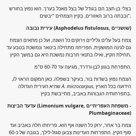
בצלי בן-חצב הם בגודל של בצל מאכל בערך. הוא נפוץ בחורש
ובבתה ברוב האזורים. בקיץ הצמחים "יבשים".
)
(Asphodelus fistulosus, שושניים
עירית נבובה
צמח בעל עלים גליליים וירוקים כל השנה, ועל כן מתאים הצמח
גם לגינה המושקית. הפריחה מתחילה בינואר ונמשכת בטבע עד
תחילת הקיץ, ואילו בתנאי תרבות נמשכת היא גם במשך הקיץ.
התפרחת בגוון לבן-ורדרד, מגיעה עד 60-70 ס"מ.
הצמח נפוץ בשדות בור, בעיקר בשפלה. כאן המקום הראוי לו,
, הידועה בכל הארץ
A. microcarpus
שהיא העירית הגדולה
בתפרחותיה הגבוהות באביב, מתייבשת בקיץ.
-
(Limonium vulgare, משפחת העפריתיים
עדעד הביצות
Plumbaginaceae)
צמח בר אחר, ירוק כל השנה אף הוא. פריחתו חלה באביב ועד
סוף הקיץ. התפרחות העדינות צבען סגול-לילך, בגובה של כ-60