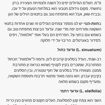
ס"מ. העלים הגדולים יפים כל השנה ולצמיחה הצעירה ברק
נחושתי. מקום גידולם הטבעי הוא במלחות הנעמן על יד עכו,
ובבית-שאן, אבל הוא מתפתח טוב גם בתנאים רגילים של הגן.
ב
חוות-הנוי
יש לנו מספר צמחים הגדלים זה שנים אחדות בתנאי
השקאה ופורחים יפה מדי שנה. עדעד הביצות מתפתח טוב גם
בשמש וגם בחצי-צל. הפרחים הם בעלי אופי "אלמוות", ויפים
לסידור באגרטלים. הריבוי על ידי חלוקה.
(L. sinuatum)
עדעד כחול
רב-שנתי, הגדל בסלעים קרובים לים, ודומה ל"אלמוות" הכחול
המתורבת, שמוכרים בקיץ לקטיף (שהוא כנראה זן מתורבת
ממנו). מצאתיו גדל בסלעים של חוף טנטורה, ובין הסלעים
בקיבוץ עברון. הוא נהנה מאוד מתנאי תרבות ותוספת השקאה,
ומעדיף מקום בשמש מלאה.
(L. oleifolia)
עדעד רתמי
השני הוא צמח קטן למסלעות. העלים הקטנים מהווים כעין כרית