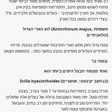
רב-שנתי בעל עלווה אפורה-כספית, מתאים מאוד לכיסוי שטח
פתוח לשמש ומנוקז היטב. התפרחות המופיעות בקיץ אינן
בולטות, אך הערך הדקורטיבי – בעלים ובגבעולים הלבידים. גדל
בצדי דרכים כמעט בכל הארץ.
(Antirrhinum majus, משפחת
לוע הארי הגדול
)
הלועניתיים
צמח גדול וחזק מלוע הארי התרבותי שמגדלים בגינות. פרחיו
הוורודים והגדולים מופיעים בטבע במשך כמה... (המשפט נקטע).
:
צמחי בר
:
אחד מצמחי הבצל היפים ביותר הוא
)
Scilla hyacinthoides (בן-חצב יקינטוני, שושניים
פורח באביב בתפרחות גבוהות עד 1 מטר בערך, בצבע
תכלת-סגול. יפה מאוד כשקבוצה גדולה של בצלים אלה שתולים
יחד. הפרחים טובים לקטיף, מחזיקים זמן רב במים, והגבעול
באגרטל מתכופף ונוטה לאור.