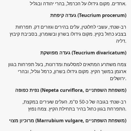
אחדים. מקום גידולו על הכרמל, בהרי יהודה ובגליל.
(Teucrium procerum)
געדה קיפחת
רב-שנתי, עשבי לחלוטין, עלים בהירים וגזורים דק. תפרחות
בצבע כחול בקיץ. מקום גידולו בשרון ובשומרון, בסביבת קיבוץ
דליה.
(Teucrium divaricatum)
געדה מפושקת
צמח משתרע המתאים למסלעות ומדרונות, בעל תפרחות בגוון
ארגמן במשך הקיץ. מקום גידולו בשרון, כרמל וגליל, ובהרי
ירושלים.
)
(Nepeta curviflora, משפחת השפתניים
נפית כפופה
רב-שנתי בגובה של כ-50 ס"מ. העלים שעירים במקצת,
התפרחת בגוון כחול בהיר בתחילת הקיץ. צמח נפוץ.
)
(Marrubium vulgare, משפחת השפתניים
מרוכיון מצוי