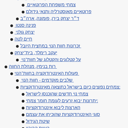
צמחי משפחת הפרוטאיים
פרוטאיים מאוסטרליה ותנאי גידולם
ד״ר יצחק בירן, פומונה, ארה״ב
פנינה סנטו
יצחק גולני
חיים לטה
זכרונות חוות הנוי במחצית היובל
יעקב רימלד, בית־יצחק
על קטלוגים והקטלוג של חוות־נוי
רות בנימין, מנהלת החווה
פעולות האינטרודוקציה בחוות־הנוי
שלבים מוקדמים - חוות הנוי
צמחים נפוצים כיום בישראל כתוצאה מאינטרודוקציות:
צמחי נוי חדשים שהוכנסו לישראל
יתרונות יבוא זרעים לעומת חומר צמחי:
הארצות ליבוא אינטרודוקציות
סוגי האינטרודוקציות שהוכיחו את עצמם
שיטת הגידול