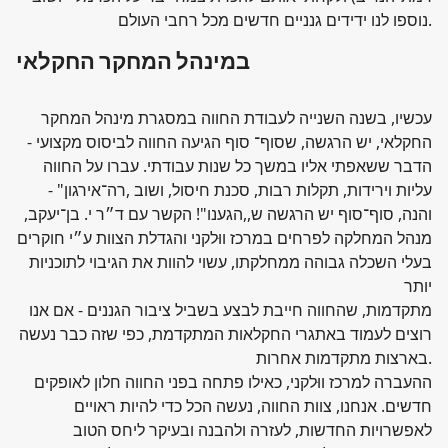
נוספו לנו ידידים גנניים חדשים מכל רחבי העולם.
במינהל המחקר החקלאי
עכשיו, בשנה השנייה לעבודת החווה במסגרת מינהל המחקר
החקלאי, יש הרגשה, שסוף־ סוף הגיעה החווה לביסוס מקצועי -
הדבר ששאפתי אליו במשך כל שנות עבודתי. עברו על החווה
עליות וירידות, תקלות רבות, סכנת חיסול, ושוב ,רה־אירגון" -
והנה, סוף־סוף יש הרגשה ש,,הגענו"! הקשר עם ד״ר י. בן־יעקב,
מנהל המחלקה לפרחים במרכז ווּלקני והגדלת הצוות ע״י חוקרים
בעלי השכלה גבוהה ממחלקתו, עשוי להוות את הגיבוי לתוכניות
יותר
מתקדמות, שהחווה חייבת לבצע בשביל ציבור הגננים - אם אנו
רוצים לעמוד באתגרי החקלאות המתקדמת, כפי שזה כבר נעשה
בארצות מתקדמות אחרות.
ההעברה למרכז ווּלקני, כאילו פתחה בפני החווה חלון לאופקים
חדשים. אנחנו, צוות החווה, נעשה הכל כדי להיות ראויים
לאפשרויות החדשות, לעזרה ולהבנה ובעיקר ליחס הטוב