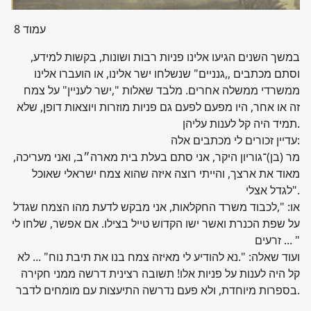
עמוד 8
במשך השנים הגיעו אלינו פניות רבות ושונות, בקשות למידע,
וסתם מכתבים ,,גנניים" שנשלחו ישר אלינו, או הועברו אלינו
ממשרדי ממשלה אחרים. מלבד שאלות ",ישר לעניין" על צמח
זה או אחר, היו מפעם לפעם גם פניות מוזרות ויוצאות דופן, שלא
תמיד היה קל לענות עליהן.
עדיין זכורים לי מכתבים אלה:
,מר (בן)־גוריון היקר, אני סתם בעלת בית מארה״ב, ואני מעריכה
מאוד את ארצך, והייתי רוצה איזה שהוא צמח ישראלי שאוכל
לגדל אצלי".
או: ",לכבוד משרד החקלאות, אני מבקש לדעת מהו הצמח שגדל
על שפת הכנרת ואשר ישו הקדוש טייל בצילו. אם אפשר, שלחו לי
זרעים ... "
ועוד שאלה: ".נא להודיע לי מאיזה צמח בנו את תיבת נוח" ... לא
קל היה לענות על פניות אלו! תשובה רצינית דרשה ממני חקירה
בספרות מיוחדת, ולא פעם נדרשה התיעצות עם מומחים לדבר.