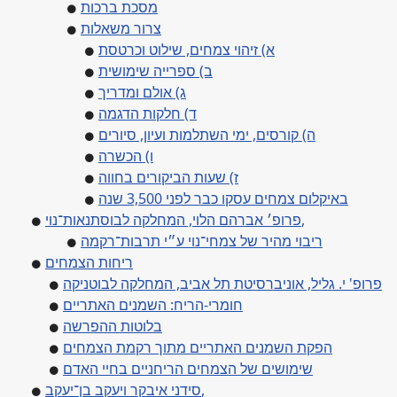
מסכת ברכות
צרור משאלות
א) זיהוי צמחים, שילוט וכרטסת
ב) ספרייה שימושית
ג) אולם ומדריך
ד) חלקות הדגמה
ה) קורסים, ימי השתלמות ועיון, סיורים
ו) הכשרה
ז) שעות הביקורים בחווה
באיקלום צמחים עסקו כבר לפני 3,500 שנה
פרופ׳ אברהם הלוי, המחלקה לבוסתנאות־נוי,
ריבוי מהיר של צמחי־נוי ע״י תרבות־רקמה
ריחות הצמחים
פרופ' י. גליל, אוניברסיטת תל אביב, המחלקה לבוטניקה
חומרי-הריח: השמנים האתריים
בלוטות ההפרשה
הפקת השמנים האתריים מתוך רקמת הצמחים
שימושים של הצמחים הריחניים בחיי האדם
סידני איבקר ויעקב בן־יעקב,