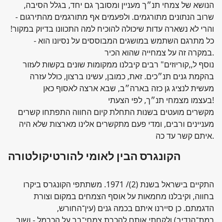
הנושא של צמחי תנ״ך מעניין ומסובך גם יחד, בגלל הסיבה,
שרוב הנתונים מתורגמים. ולפעמים אף מתורגמים מהתירגום -
והרי לא נשארה עדות שיכולה להוכיח למה התכוונו בדיוק במקור!
כל מתרגם השתמש במושגים המבוססים על נסיונו הוא -
במקרה זה על צמחייה שהוא הכיר.
נוסף ל,,קוריוזים" רבים קיבלנו ממקומות שונים בקשות לעזור
בהקמת גנים תנ״כים. זאת, כמובן, עשינו ברצון, כולל עזרה
מעשית לנציג גן כזה בארה״ב, שבא ארצה לאסוף כאן
בעצמו מצמחי תנ״ך, לפי הצעתי!
מקשרים מועטים בשנות התחלת קיום החווה התפתחו קשרים
מעניינים ורבים, ומדי פעם מתקשרים אלינו מארצות שלא היה
איתם קשר עד כה.
הקונגרס הבין לאומי להורטיקולטורה
התקיים בישראל בשנת (2)/ 1971. משתתפי הקונגרס ביקרו
בחווה, וקיבלנו מחמאות על אוסף הצמחים במקום וצורת
הדגמתם. כן סיירנו איתם בכמה גנים (עין־החורש,
רמת־הנדיב) ולקחתי אותם להכרת צמחי־בר על הכרמל - ושוב