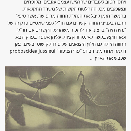
ויחסו הטוב לעובדים שהרגישו עצמם עזובים, מקופחים
ומאוכזבים מכל ההחלטות הקשות של משרד החקלאות.
בהמשך הזמן קיבל את הנהלת החווה מר פישר, אשר טיפל
הרבה בענייני החווה. קשרים עם חו״ל לפני שאסיים פרק זה של
",היה היה" ברצוני עוד להזכיר משהו על הקשרים עם חו״ל,
ולאו דווקא בקשר לאינטרודוקציות, עליהן אספר בפרק הבא.
החווה היתה גם חלוץ היצואנים של פירות קישוט יבשים. כאן
דוגמה אחת מיני רבות: "פרי הציפור" proboscidea jussieui
שכבש את הארץ ...