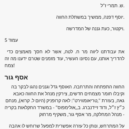
ש. תמרי ז"ל.
יוסף דפנה, ממשיך במשתלת החווה.
ויקטור, כעת גננה של המדרשה.
עמוד 5
את עבודתנו ליווה מר ח. לטה, אשר לא חסך מאמצים כדי
להדריך אותנו, עם נסיונו העשיר, עוד מזמנים שטרם ידענו מה זה
צמח!
אסף גור
החווה התפתחה והתרחבה. האוסף גדל וגננים נהגו לבקר בה
וקיבלו חומר מצמחים חדשים, צירקין מנהל את החווה כאבא
גאה, בעזרת ",טריאומווירט": לאה קרופניק (היום ל. קרוא), מנחם
כ״ץ ז״ל, ודוד זיידנברג. ב,,אולימפוס" - במשרד החקלאות בקריה
- מנהל המחלקה, מר אסף גור, משקיף מרחוק
על המתרחש, ונותן כל עזרה אפשרית למפעל שרוחש לו אהבה