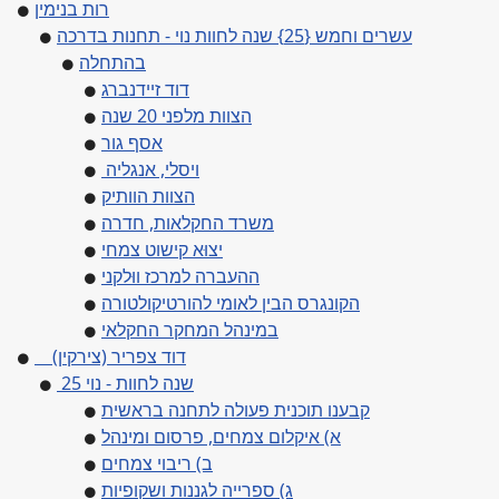
רות בנימין
עשרים וחמש {25} שנה לחוות נוי - תחנות בדרכה
בהתחלה
דוד זיידנברג
הצוות מלפני 20 שנה
אסף גור
ויסלי, אנגליה
הצוות הוותיק
משרד החקלאות, חדרה
יצוּא קישוט צמחי
ההעברה למרכז ווּלקני
הקונגרס הבין לאומי להורטיקולטורה
במינהל המחקר החקלאי
דוד צפריר (צירקין)
25 שנה לחוות - נוי
קבענו תוכנית פעולה לתחנה בראשית
א) איקלום צמחים, פרסום ומינהל
ב) ריבוי צמחים
ג) ספרייה לגננות ושקופיות