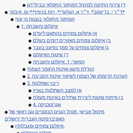
ד) צירוף התחנה למינהל המחקר החקלאי בבית־דגן
ד״ר י. בן־יעקב*, ד״ר א. הגלעדי*, רות בנימין** וס. איבקר*
המחקר החקלאי בגננות נוי ונוף
1. איקלום והשבחה
א) איקלום צמחים בהתאם ליעדם
ב) איקלום צמחים מאזורים דומים בעולם
ג) איקלום צמחים על סמך נסיוננו בעבר
ד) שיטות האיקלום
המשך: 1. איקלום והשבחה
הגדלת מיגוון ואיכות החומר הצמחי
2. הערכת תרומתו של הצמח לשיפור איכות הסביבה
3. ריבוי ושתלנות
א) למצב השתלנות בארץ
ב) פיתוח שיטות ליצירת שתילים באיכות מעולה
4. אגרוטכניקה
מיכאל אבישי, מנהל הגנים הבוטניים וגנן ראשי של
האוניברסיטה העברית ירושלים
איקלום צמחים ומגבלותיו.