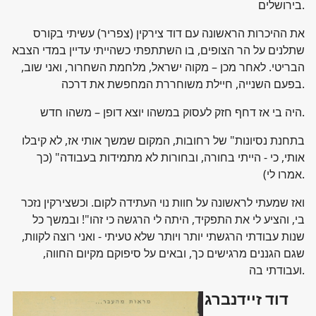
בירושלים.
את ההיכרות הראשונה עם דוד צירקין (צפריר) עשיתי בקורס
שתלנים על הר הצופים, בו השתתפתי כשהייתי עדיין במדי הצבא
הבריטי. לאחר מכן – מקוה ישראל, מלחמת השחרור, ואני שוב,
בפעם השנייה, חיילת משוחררת המחפשת את דרכה.
היה בי אז דחף חזק לעסוק במשהו יוצא דופן – משהו חדש.
בתחנת נסיונות" של רחובות, המקום שמשך אותי אז, לא קיבלו
אותי, כי - הייתי בחורה, ובחורות לא מתמידות בעבודה" (כך
אמרו לי).
ואז שמעתי לראשונה על חוות נוי העתידה לקום. וכשצירקין נזכר
בי, והציע לי את התפקיד, היתה לי הרגשה כי זהו"! ובמשך כל
שנות עבודתי הרגשתי יותר ויותר שלא טעיתי - ואני רוצה לקוות,
שגם הגננים מרגישים כך, ובאים על סיפוקם מקיום החווה,
ועבודתי בה.
דוד זיידנברג