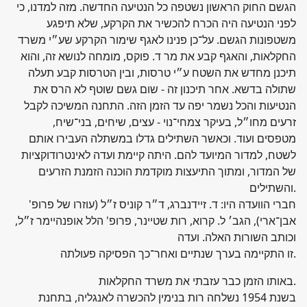
הגשם החוק הראשון נשטפה כל הנטיעה החדשה. מזה למדנו, כי
לפני הנטיעה היה הכרח להכשיר את הקרקע, שלא תיפגע
משטפונות הגשם. על־כן פנינו לאגף שימור הקרקע שע״י משרד
החקלאות, והאגף קבע את מר ד. פוקס, מומחה לנושא זה, והוא
תיכנן מחדש את השטח ע״י טרסות, ובין הטרסות קבע תעלה
שתולה בדשא. אחר תיכנון זה - שום גשם שוטף לא הרס את
הנטיעות והכל נשמר יפה עד הזמן הזה. התחנה המשיכה לקבל
זרעים מחו״ל, בעיקר צמחי־נוי - עצים, שיחים, בני־שיח,
מטפסים ועוד. וכאשר השתילים גדלו במשתלה העבירו אותם
לשטח, למדור המיועד להם. היתה קיימת ועדה לאינטרודוקציות
של המדור, ומתוך התיעצות מוקדמת הוכנה הזמנת הזרעים
והשתילים.
חברי הוועדה היו: ד. זיידנברג, ד״ר קוניס ז״ל (עוזרו של פרופ'
אבן־ארי), הגב׳ ל. קרוא, רות שטיינר, פרופ' הלל אופנהיימר ז״ל,
וכותב השורות האלה. ועדה
זו התקיימה בערך שנתיים ואחר־כך הפסיקה פעולתה.
באותו הזמן כבר עזבתי את משרד החקלאות.
בשנת 1954 נשלחה רות בנימין להכשרה לאנגליה, בתחנת