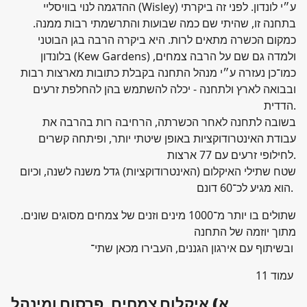
ההדגמה לנוי בוויסליי (Wisley) ע״י לונדון. לפני זה ביקרתי
בתחנה זו, שהיתי שם כמה שבועות והתרשמתי רבות ממנה.
כמקום הכשרה מתאים לרות. היא ביקרה הרבה בגן הבוטני
בלונדון (Kew Gardens) ולמדה גם שם על הרבה צמחים,
כמו־כן נעזרה ע״י מנהל התחנה בקבלת כתובות מארצות רבות
ובבואה לארץ ולתחנה - יכלה להשתמש בהן להחלפת זרעים
הדדית.
בשובה לתחנה לאחר הכשרתה, הרחיבה רות בהרבה את
עבודת האינטרודוקציות באופן שיטתי יותר, ופיתחה קשרים
לחילופי זרעים עם 77 ארצות.
שטח שתילי האיקלום (האינטרודוקציות) גדל משנה לשנה, וכיום
הוא מגיע לכ־60 דונם.
שתולים בו יותר מ־1000 מינים וזנים של צמחים מסוגים שונים.
מתוך יוזמה של התחנה
ובשיתוף עם אירגון הגננים, העבירו מכאן שתי־
עמוד 11
א) איקלום צמחים, פרסום ומינהל