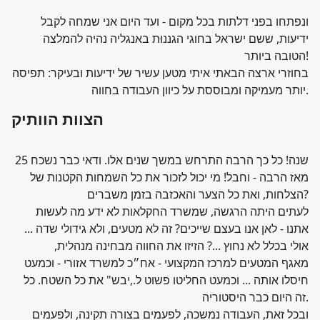
ונפתחו בפני דלתות בכל מקום - ועד היום אני שמחה לקבל
ידיעות, ששם ישראל בחוגי הגננוּת באנגליה נהיה להמלצה
הטובה ביותר!
בחוזרי ארצה הבאתי איתי מטען עשיר של ידיעות ובעיקר: תפיסה
יותר מעמיקה ומבוססת על כיוון העבודה בחווה.
הצוות הוותיק
25 שנה! כל כך הרבה התרחש במשך שנים אלו. ודאי כבר נשכח
מאז הרבה - וחבל! מי יכול לזכור את כל השמחות הקטנות של
הצלחות, ואת כל הצער והאכזבה בזמן משברים?
לעתים היתה הרגשה, שמשרד החקלאות לא ידע מה לעשות
אתנו - לאן אנו בעצם שייכים? זה לא מטעים, ולא גידולי שדה ...
אולי בכלל לא נחוץ ...? הזיזו את החווה מבחינה מנהלית,
מאגף המטעים למרכז המקצועי - אח״כ למשרד אזורי - וכמעט
חיסלו אותה ... וכמעט החליטו פשוט ל.,יבש" את כל השטח. כל
זה היום כבר היסטוריה.
ובכל זאת, העבודה נמשכה, לפעמים בצורה תקינה, ולפעמים