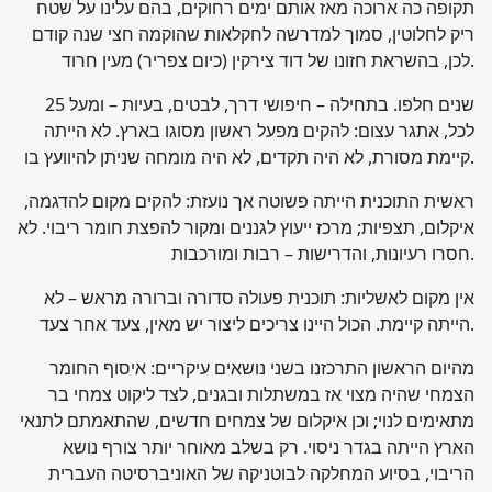
תקופה כה ארוכה מאז אותם ימים רחוקים, בהם עלינו על שטח
ריק לחלוטין, סמוך למדרשה לחקלאות שהוקמה חצי שנה קודם
לכן, בהשראת חזונו של דוד צירקין (כיום צפריר) מעין חרוד.
25 שנים חלפו. בתחילה – חיפושי דרך, לבטים, בעיות – ומעל
לכל, אתגר עצום: להקים מפעל ראשון מסוגו בארץ. לא הייתה
קיימת מסורת, לא היה תקדים, לא היה מומחה שניתן להיוועץ בו.
ראשית התוכנית הייתה פשוטה אך נועזת: להקים מקום להדגמה,
איקלום, תצפיות; מרכז ייעוץ לגננים ומקור להפצת חומר ריבוי. לא
חסרו רעיונות, והדרישות – רבות ומורכבות.
אין מקום לאשליות: תוכנית פעולה סדורה וברורה מראש – לא
הייתה קיימת. הכול היינו צריכים ליצור יש מאין, צעד אחר צעד.
מהיום הראשון התרכזנו בשני נושאים עיקריים: איסוף החומר
הצמחי שהיה מצוי אז במשתלות ובגנים, לצד ליקוט צמחי בר
מתאימים לנוי; וכן איקלום של צמחים חדשים, שהתאמתם לתנאי
הארץ הייתה בגדר ניסוי. רק בשלב מאוחר יותר צורף נושא
הריבוי, בסיוע המחלקה לבוטניקה של האוניברסיטה העברית