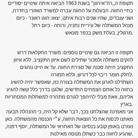
תקופת ה,,רה־אירגון" בשנת 1963 הביאה איתה שינויים יסודיים
בחיי החווה. הבעלות על החווה עברה למשרד האזורי בחדרה,
ושני עובדים, שהיו שנים רבות איתנו, יצאו: הוגו ראונר - כיום
מנהל המשתלה של עיריית נתניה, ורוחה - כיום רחל
מרגולין, בעלת משק בכפר מונאש.
תקופה זו הביאה גם שינויים נוספים: משרד החקלאות דרש
להקים משתלה ולמכור שתילים לשם איזון התקציב. ללא איזון
התקציב היתה סכנה של סגירת החווה. עד אז היינו נוהגים
לחלק חומר ריבוי לכל דורש, וללא תמורה.
השתדלנו לארגן את המשתלה בצורה כזו, שאפשר יהיה להשיג
בחווה כל אותם הצמחים החדשים, שלגנן בדרך כלל קשה להגיע
אליהם, וזאת מבלי להיהפך לגורם מתחרה למשתלות המסחריות
בארץ.
אני מאמינה שהצלחנו בכך, דבר שלא קל היה, כי ההנהלה תבעה
מאתנו לכסות את כל הוצאות החווה, ע״י הכנסה מהמשתלה. כאן
נעזרנו באופן קובע בנסיונו של האחראי על המשתלה, יוסף דפנה,
שהגיע לחווה כבר כשתלן מנוסה מאילנות.