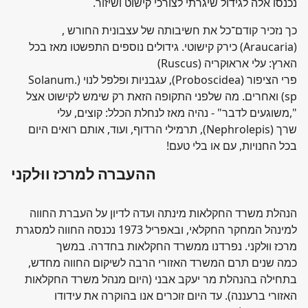
נכנסו אלה לגידול שיגרתי לצורכי קישוט ושיזור.
כך נזכיר קודם־כל את חשיבותה של עצבונית החורש ,
(Araucaria) כירק קישוטי. גידולים נוספים התפשטו מאז בכל
הארץ: עלי אראוּקריה (Ruscus)
פרי הציפור (Proboscidea), עגבניות ופלפל לנוי (.Solanum
sp) ואחרים. מה שלפני התקופה הזאת רק שימש לקישוט אצל
",משוגעים לדבר" - נהיה מאז לנחלת הכלל: קוצים, עלי
שרך (Nephrolepis), תרמילי הרדוף, ועוד, אותם רואים היום
בכל החנויות, עם או בלי טעם!
ההעברה למרכז ווּלקני
הנהלת משרד החקלאות מינתה ועדה לדיון על העברת החווה
למינהל המחקר החקלאי, ובאפריל 1973 נכנסה החווה למסגרת
מרכז ווּלקני. נפרדנו ממשרד החקלאות בחדרה. במשך
כמה שנים תרם המשרד האזורי הרבה לשיקום החווה מחדש,
בתחילה בהנהלת מר יעקב אבני (היום מנהל משרד החקלאות
האזורי ברעננה). עד היום זוכרים אנו בהוקרה את עידודו