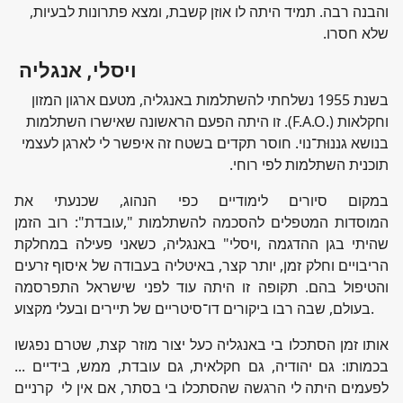
והבנה רבה. תמיד היתה לו אוזן קשבת, ומצא פתרונות לבעיות,
שלא חסרו.
ויסלי, אנגליה
בשנת 1955 נשלחתי להשתלמות באנגליה, מטעם ארגון המזון
וחקלאות (.F.A.O). זו היתה הפעם הראשונה שאישרו השתלמות
בנושא גננוּת־נוי. חוסר תקדים בשטח זה איפשר לי לארגן לעצמי
תוכנית השתלמות לפי רוחי.
במקום סיורים לימודיים כפי הנהוג, שכנעתי את
המוסדות המטפלים להסכמה להשתלמות ",עובדת": רוב הזמן
שהיתי בגן ההדגמה ,ויסלי" באנגליה, כשאני פעילה במחלקת
הריבויים וחלק זמן, יותר קצר, באיטליה בעבודה של איסוף זרעים
והטיפול בהם. תקופה זו היתה עוד לפני שישראל התפרסמה
בעולם, שבה רבו ביקורים דו־סיטריים של תיירים ובעלי מקצוע.
אותו זמן הסתכלו בי באנגליה כעל יצור מוזר קצת, שטרם נפגשו
בכמותו: גם יהודיה, גם חקלאית, גם עובדת, ממש, בידיים ...
לפעמים היתה לי הרגשה שהסתכלו בי בסתר, אם אין לי קרניים