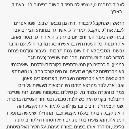
לעבוד בתחנה זו, שצפוי לה תפקיד חשוב בפיתוח הנוי בעתיד,
בארץ.
הראשון שנתקבל לעבודה, היה גנן מבאר־שבע, ושמו אפרים
ליבני, אח״כ נתקבל תמרי ז״ל, אשר גר בנתניה; חצי יום עבד
במדרשה בענף הנוי וחצי יום בתחנה. הוא היה גנן מסור ואהב
את הגננות. כל השטח היה בראשיתו כעין מדבר חולי, עם הרבה
גבעות. מסביב לא היה שום צמח תרבותי. כעבור זמן־מה פנתה
למדור לגננות ולשתלנות, הח׳ רות שטיינר (כעת הגב׳
בנימין). היכרתיה בין המשתתפים בקורס לשתלנות, שאירגנתי
באוניברסיטה למשך שבועיים. זה היה קוּרס רחב, בו השתתפו
הבוטנאים מהאוניברסיטה העברית, הפרופסורים פאהן,
ואבן־ארי. לבד מהרצאותיהם היו הרצאות מעשיות על ריבוי
צמחים והכרת צמחי־נוי, וכן טיולים במקומות שונים. רות שטיינר
התבלטה בקוּרס הזה כשתלנית טובה, ובמיוחד הצטיינה בהכרת
שמות צמחי־נוֹי רבים וברצון לוהט ללמוד את המקצוע הזה.
היא נתקבלה בתור בעלת מקצוע וכבר מתחילה שימשה בתפקיד
המנהלת המקצועית בתחנה. גם היא הסתדרה לגור בתחנה
בליפט, וסידרה אותו בפנים בצורה נעימה. על הקיר מעל מיטתה,