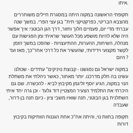
איתו.
תקופתי הראשונה במקוה היתה במסגרת חיילים משוחררים
מהצבא הבריטי, כפרקטיקני תית" בגן עצי הפרי. במשך שנה
עברתי מדי יום, פעמיים הלוך וחזור, דרך הגן הבוטני: איך אפשר
היה שלא להיות מושפע מכל העושר שראיתי ומן הפגישות עם
מנהלה, השיחות, ההערות, ההתיעצויות - שהפכו במשך הזמן
לקשר מקצועי וידידותי, שהעשיר את כל דרכי אחר־כך, מאז ועד
היום ?
במקוה ישראל גם נפגשנו - קבוצת נויניקים" עתידים - שכולנו
עשינו בה חלק מדרכנו. יותר מאחור, כאשר ניהלתי את משתלת
הנוי במקוה, הגיע יוסף זליגמן מקיבוץ לביא - להכשרה. שם גם
היכרתי את התלמיד הצעיר המצטיין דוד גלעד - וכן גרה יחד איתי
השתלנית בגן הבוטני, חנה שואיו משבי ציון - כיום חנה בן-דרור,
שעבדה
תקופה בחוות נוי, והיתה אח"כ אחת הגננות הוותיקות בקיבוץ
דורות