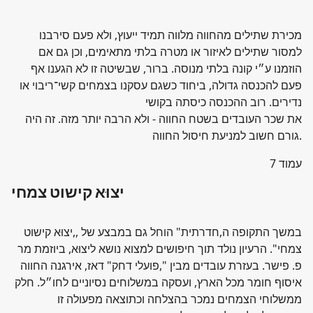
מכירת שתילים מהחווה מלווה תמיד ייעוץ, ולא פעם סירבנו
למסור שתילים לאיזור או מטרה בלתי מתאימים, וכן גם אם
הוזמנו ע״י קונה בלתי מנוסה. ברור, שבשיטה זו לא הגענו אף
פעם להכנסה גדולה, ביחוד כשגם עסקנו בצמחים קשי־ריבוי או
נדירים. רוב ההכנסה כיסתה בקושי
את שכר העובדים בשטח החווה - ולא הרבה יותר מזה. זה היה
גורם חשוב למניעת חיסול החווה.
7 עמוד
יצוּא קישוט צמחי
במשך התקופה ה,חדרתית" הוחל גם במבצע של ,,יצוּא קישוט
צמחי". הרעיון נולד תוך חיפושים למצוא נושא ליצוּא, ביוזמת מר
פ. פישר. בעזרת עובדים מבין ",פועלי דחק" דאז, אירגנה החווה
איסוף חומר מכל הארץ, ועסקה במשלוחים נסיוניים לחו״ל. חלק
ממשלוחי הצמחים נמכר בהצלחה וכתוצאה מפעולה זו