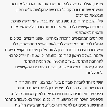
שונים, הועלתה הצעה להקימה שם. אני הת־ נגדתי למקום זה
והצעתי שתחנה זו תוקם ב־ מדרשה לחקלאות ע״ש רופין,
הנמצאת במרכזם
של יישובים יהודיים. נימוק נוסף היה בכך, שהמדרשה עורכת
כינוסים מקצועיים לבני המשקים ותחנה זו תוכל לשמש מקום
הדגמה למשתתפי
הקורסים המקצועיים להכרת צמחי־נוי ואופני ריבויים. בסיכום
הוחלט להקימה במדרשה לחקלאות, ואנשי המדרשה קיבלו
הצעה זו בהערכה רבה וברצון לעזור. על כן נעזרנו בהקצאת שטח
אדמה, בשלב ראשון 10 דונם, בהנחה, כי שטח זה יוגדל להבא,
להרחבת התחנה. בשלב הראשון של הקמת התחנה
היתה קיימת, בראש וראשונה, בעיית העובדים המקצועיים
להפעלתה.
קושי מיוחד לקבלת עובדים בעלי עבר גנני, היה חוסר דיור
במדרשה, והיה הכרח לחפש פתרון לדיור בשטח התחנה
בליפטים המיוחדים שבהם היו מביאים לארץ מכונות גדולות.
הליפטים האלה היו לצריפוני דיור, וכל גנן אשר בא לעבוד בתחנה
החדשה, הסכים גם לתנאי דיור כאלה, מתוך גישה חלוצית