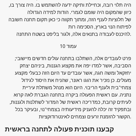
היה תלוי רובה, וכחיילת ותיקה ידעה להשתמש בו. היה צורך בו,
כיוון שהמקום היה שומם לגמרי. הודות למידה הגדולה
של חלוציות לענף הזה, ומתוך תקווה כי כאן תקום תחנה חשובה
לפיתוח הנוי בארץ, הסכימה רות
להיכנס לעבודה בתנאים אלה, ולגור בליפט בשטח התחנה.
עמוד 10
;פרט לעובדים אלה, השתלבו בתחנה עולים חדשים מיישובי
הסביבה, אשר למדו יפה את מקצוע הגננות, ביניהם יצחק
יחזקאל ומשה חגה, אשר עובדים עד היום הזה כבעלי מקצוע
מעולים. כן נזכיר את הוגו ראונר, שהניח את היסוד לגידול
צמחי־בית ולענף הריבוי. היום הוא מנהל משתלת עיריית
נתניה. עם ראשית הפעולה ביקרה בתחנה הגברת לאה קרוא
לעיתים קרובת, כמדריכה ראשית של המדור לשתלנות ולגננות,
ובתפקיד זה יכלה להעניק מידיעותיה בצמחי־נוי, ובעיקר בכל
הקשור להזמנת זרעים וצמחים לאינטרודוקציות.
קבענו תוכנית פעולה לתחנה בראשית