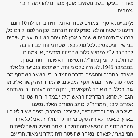
צעדיה. בעיקר בשני נושאים: אוסף צמחים להדגמה וריבוי
צמחים.
א) נטיעת אוסף הצמחים שטח האדמה היה בהתחלה 10 דונם,
וידענו כי שטח זה לא יספיק לפיתוח נרחב, לכן החלטנו, קודם־כל,
לרכז את הצמחים שישנם ב ארץ לסוגיהם השונים: עצים, שיחים,
בני שיח ומטפסים. לכל סוג קבענו שטח מיוחד עם רזרבה
להרחבה ע״י צמחי איקלום שהכינונו מזרעים, או צמחים
שהחלטנו להזמין מחו״ל. הנטיעה הראשונה היתה, בערך,
בנובמבר 1949. לא היה טקס מיוחד. השתתפו בנטיעה כל אלה
שעבדו בתחנה והנוגעים בדבר מהמדור. בין השאר השתתף מר
אסף גור, שהיה מנהל אגף המטעים, שהמדור היה קשור אליו. מר
גור. בכלל. היה אוהד למקצוע זה, ונתן הרבה מעזרתו. כן השתתפו
הגב׳ ל. קרוא, המדריכה הראשית לנוי במדור, רות שטיינר,
אפרים ליבני, תמרי ז״ל וכותב הטורים האלה. נטענו
בעיקר שיחים ורב־שנתיים, שקיבלנו מצרפת, מינים שעוד לא היו
בארץ. כנאמר, לא היה טקס מיוחד להתחלה זו. אבל כל אחד
מהמשתתפים הרגיש שמהתחלה זו יצמח מפעל חשוב לפיתוח
הנוי בארץ. לצערנו, מאחר שהשטח היה מידרוני מאוד. הרי עם