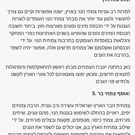
למרות רב-גוניות צמחי הנוי בארץ, ישנה אפשרות וקיים גם צורך
להעשיר ולגוון עוד יותר את מבחר צמחי הנוי העומדים לשרות
הגננות על ידי הכנסת מינים וסוגים מארצות-חוץ. ביחוד חשובה
הכנסת המינים והזנים שהופיעו בשנים האחרונות כפרי המחקר
והכלאות במוסדות העוסקים בתרבות צמחית הנוי. על ידי
הכנסתם ואקלומם של צמחים חדשים אלה, אפשר יהיה לשפר
בהרבה את הגנים.
כאן בתחנה יעברו הצמחים מבחן ראשון להתאקלמות והסתגלות
לתנאים חדשים, ומכאן יפוצו צאצאיהם לכל אזורי הארץ לקשט
ולחדש פני הגנים.
:
5. אוסף צמחי בר
צמחית הבר הארץ-ישראלית עשירה ורב-גונית. הרבה צמחים
יפים, ראויים בהחלט לשימוש בגננות הנוי, מהם עצים, שיחים
פורחים, צמחי כיסוי, מטפסים, פקעות ובצלים פורחים. על ידי
שילוב צמחית הארץ בגן, אנו יכולים גם לשפר את הגנים
ולהתאים את צמחייה למקומות חשופים ולצרפם לצמחי תרבות