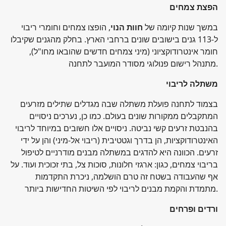
הפצת צמחים
במשך שנות קיומה של
חוות הנוי
, הופצו צמחים וחומרי ריבוי
ל-113 גנים בישובים שונים ברחבי הארץ. בחלק מהגנים שקיבלו
חומר אינטרודוקציוני (מיני צמחים חדשים שהובאו מחו"ל),
מתנהל רישום פנולוגי מסודר המועבר לתחנה.
משתלה לריבוי
בצמוד לתחנה פועלת משתלה שבה מגדלים שתילים מזרעים
המתקבלים ממקורות שונים בעולם. כמו כן, נערכים ניסויים
בהנבטת זרעים קשי נביטה. ניסויים אלו חשובים במיוחד לריבוי
האינטרודוקציות, הן בדרך וגטטיבית (ריבוי אל-מיני) והן על ידי
זרעים. הכוונה היא להדגים במשתלה מבנים מודרניים לטיפול
בריבוי צמחים, כגון: ארגזי חלונות, סוכות צל, בתי זכוכית ועוד. על
אף שהעבודה בשטח זה טרם הושלמה, ניכרת התקדמות
מתמדת והקמת מבנים לריבוי לפי השיטות החדישות ביותר.
ורדים ופרחים