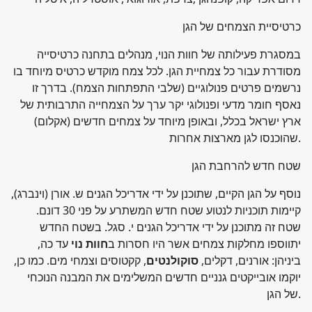
כרטיסיית הצמחים של הגן
במסגרת פעילותה של חוות הנוי, מנהלים בתחנה כרטיסייה
מסודרת עבור כל צמחיית הגן. לכל צמח מוקדש כרטיס מיוחד בו
נרשמים פרטים פנולוגיים (שלבי התפתחות הצמח). בדרך זו
נאסף חומר מדעי ופנולוגי יקר ערך על הצמחייה התרבותית של
ארץ ישראל בכלל, ובאופן מיוחד על צמחים חדשים (אקלום)
שהוכנסו לגן מארצות אחרות.
שטח חדש להרחבת הגן
נוסף על הגן הקיים, שתוכנן על ידי אדריכל הגנים ש. אורן (וינברג),
קיימות תוכניות לנטוע שטח חדש המשתרע על פני 30 דונם.
שטח זה מתוכנן על ידי אדריכל הגנים י. סגל. בשטח החדש
יתווספו מחלקות צמחים אשר היו חסרות ב
חוות נוי
עד כה,
ביניהן: אורנים, דקלים,
סוקולנטים
, קקטוסים וצמחי מים. כמו כן,
יוקמו אובייקטים גנניים חדשים המשלימים את המבנה הנוכחי
של הגן.