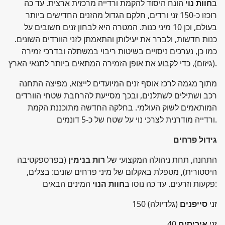
ב
חוות נוי
הונח היסוד להקמת ורדייה מרכזית ארצית. עד כה
רוכזו כ-150 זני ורדים, חלקם הגדול מהזנים החדישים ביותר
בעולם, וכן 10 מיני כנות. המטרה היא לבחון זנים חשובים על
כנות חדשות, ולברר את יעילותן והתאמתן לזני הוורדים השונים.
כמו כן, נערכים ניסויים בשיטות ריבוי במשתלה ובדרכי זמירה
(גיזום), כדי לקבוע את אופן הזמירה המתאים ביותר לתנאי הארץ.
מתוך מגמה לרכז אוסף זנים המיועדים לייצוא, מפיצה התחנה
רכב ושתילים לשתלנים, ובכך מסייעת להרחבת שטחי הוורדים
המותאמים לשוק העולמי. בחלקה החדשה מתוכננת הקמת
ורדייה מודרנית לצרכי נוי על שטח של כ-5 דונמים.
גידול פרחים
התחנה, תחת ניהולה המקצועי של
רות בנימין
(בפרספקטיבה
היסטורית), מטפלת באקלום של מיני פרחים שונים: בצלים,
המינים הבאים:
פקעות וזרעים. עד כה נוסו ב
חוות הנוי
150 זני
סייפנים
(גלדיולה)
40 זני
איריסים